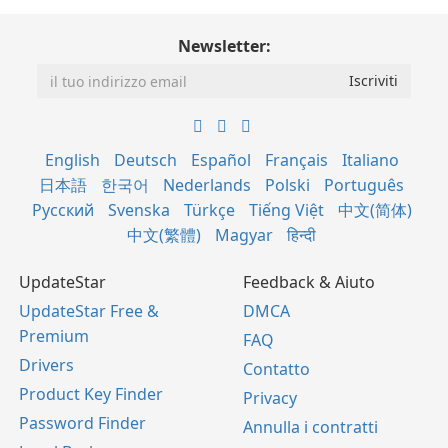
Newsletter:
English
Deutsch
Español
Français
Italiano
日本語
한국어
Nederlands
Polski
Português
Русский
Svenska
Türkçe
Tiếng Việt
中文(简体)
中文(繁體)
Magyar
हिन्दी
UpdateStar
Feedback & Aiuto
UpdateStar Free &
DMCA
Premium
FAQ
Drivers
Contatto
Product Key Finder
Privacy
Password Finder
Annulla i contratti