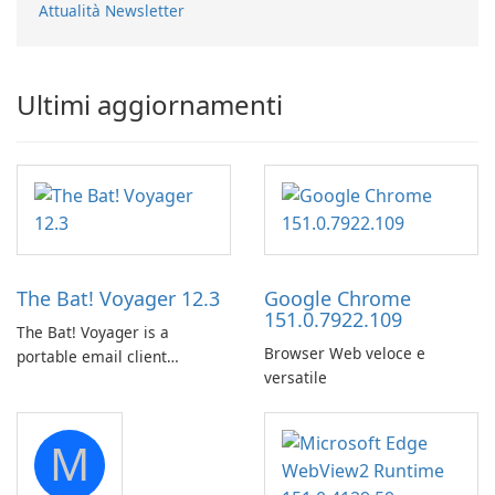
Attualità Newsletter
Ultimi aggiornamenti
The Bat! Voyager 12.3
Google Chrome
151.0.7922.109
The Bat! Voyager is a
Browser Web veloce e
portable email client
versatile
software which you can
launch from any USB or
portable media on any
M
computer running Microsoft
Windows.