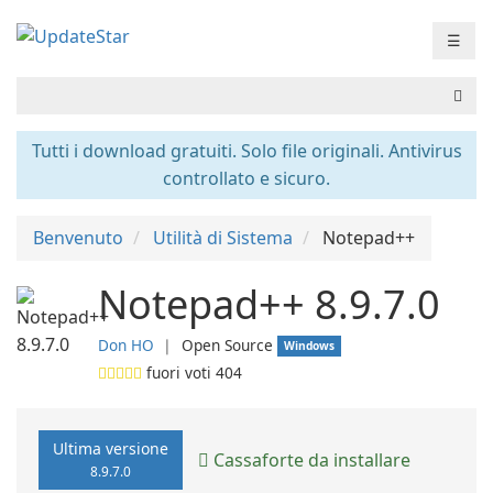
☰
Tutti i download gratuiti. Solo file originali. Antivirus
controllato e sicuro.
Benvenuto
Utilità di Sistema
Notepad++
Notepad++ 8.9.7.0
Don HO
❘
Open Source
Windows
fuori voti
404
Ultima versione
Cassaforte da installare
8.9.7.0