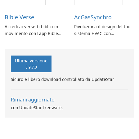
Bible Verse
AcGasSynchro
Accedi ai versetti biblici in
Rivoluziona il design del tuo
movimento con l'app Bible
sistema HVAC con
Verse di Vladimir Rybant
AcGasSynchro!
Ultima versione
8.9.7.0
Sicuro e libero download controllato da UpdateStar
Rimani aggiornato
con UpdateStar freeware.