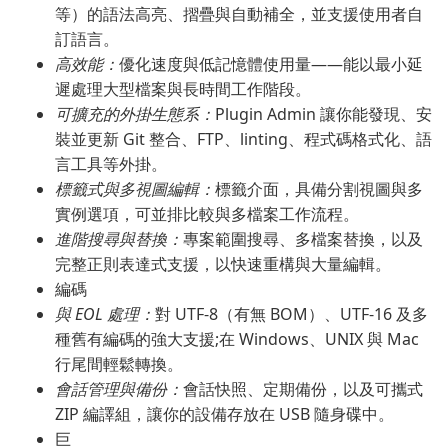
等）的語法高亮、摺疊與自動補全，並支援使用者自
訂語言。
高效能：
優化速度與低記憶體使用量——能以最小延
遲處理大型檔案與長時間工作階段。
可擴充的外掛生態系：
Plugin Admin 讓你能發現、安
裝並更新 Git 整合、FTP、linting、程式碼格式化、語
言工具等外掛。
標籤式與多視圖編輯：
標籤介面，具備分割視圖與多
實例選項，可並排比較與多檔案工作流程。
進階搜尋與替換：
專案範圍搜尋、多檔案替換，以及
完整正則表達式支援，以快速重構與大量編輯。
編碼
與 EOL 處理：
對 UTF-8（有無 BOM）、UTF-16 及多
種舊有編碼的強大支援;在 Windows、UNIX 與 Mac
行尾間輕鬆轉換。
會話管理與備份：
會話快照、定期備份，以及可攜式
ZIP 編譯組，讓你的設備存放在 USB 隨身碟中。
巨