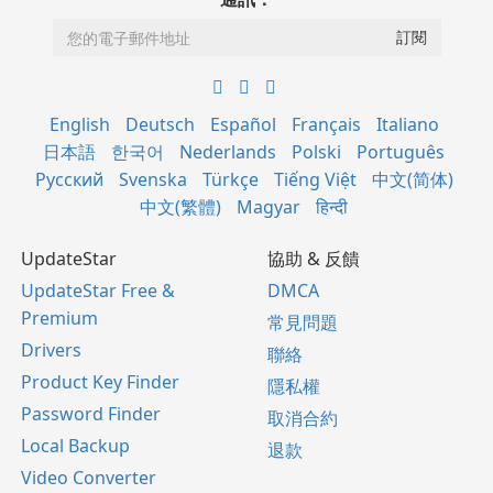
English
Deutsch
Español
Français
Italiano
日本語
한국어
Nederlands
Polski
Português
Русский
Svenska
Türkçe
Tiếng Việt
中文(简体)
中文(繁體)
Magyar
हिन्दी
UpdateStar
協助 & 反饋
UpdateStar Free &
DMCA
Premium
常見問題
Drivers
聯絡
Product Key Finder
隱私權
Password Finder
取消合約
Local Backup
退款
Video Converter