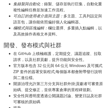
集錄製與自動化：
錄製、儲存並執行巨集，自動化重
複性編輯任務並加速工作流程。
可自訂的使用者介面與主題：
多主題、工具列設定與
語言包，讓你能依照偏好個人化編輯器。
欄模式與區塊編輯：
欄位選擇、多重插入點編輯，以
及高效操作表格文本資料。
開發、發布模式與社群
在 GitHub 上積極維護，定期提交、議題追蹤、拉取
請求，以及社群貢獻，提升功能與安全性。
官方版本包含 32 位元與 64 位元 Windows 及可攜式
ZIP 套件的簽署安裝程式;每個版本都會附帶發行說明
與二進位檔。
開源治理允許第三方分支與社群外掛;貢獻者可審查原
始碼、提交修正，並依專案倉庫的里程碑規劃。
安全性與透明度透過公開議題討論、變更日誌及社群
可審核的原始碼
提升。