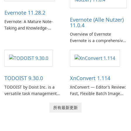
發現、流式傳輸和欣賞他們最
Thunderbird desktop email
喜歡的音樂。 音樂流媒體：
client designed for
Evernote 11.28.2
Spotify …
organizations and users who
Evernote (Alle Nutzer)
need predictable …
Evernote: A Mature Note-
11.0.4
Taking and Knowledge-
Overview of Evernote
Management Platform
Evernote is a comprehensive
Evernote continues as a
note-taking and organization
widely used platform for
software designed to help
capturing, organizing, and
users capture, organize, and
retrieving notes and
access information across
reference materials across
multiple devices.
devices.
TODOIST 9.30.0
XnConvert 1.114
TODOIST by Doist Inc. is a
XnConvert — Editor’s Review:
versatile task management
Fast, Flexible Batch Image
tool designed to help
Converter for Windows,
individuals and teams
macOS and Linux XnConvert
所有最新更新
organize their work and
is a polished, cross-platform
increase productivity.
batch image processor from
XnSoft that balances depth