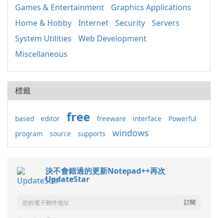
Games & Entertainment
Graphics Applications
Home & Hobby
Internet
Security
Servers
System Utilities
Web Development
Miscellaneous
標籤
free
based
editor
freeware
interface
Powerful
windows
program
source
supports
決不會錯過的更新Notepad++再次
UpdateStar