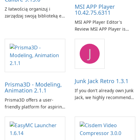
MSI APP Player
Z łatwością organizuj i
10.42.75.6311
zarządzaj swoją biblioteką e-
MSI APP Player Editor's
booków za pomocą Calibre.
Review MSI APP Player is
MSI’s Windows Android
emulator built atop the
J
BlueStacks engine and tuned
for MSI hardware.
Junk Jack Retro 1.3.1
Prisma3D - Modeling,
Animation 2.1.1
If you don't already own Junk
Jack, we highly recommend
Prisma3D offers a user-
purchasing it before
friendly platform for aspiring
considering Junk Jack Retro.
3D creators to bring their
This game is where it all
imagination to life. With a
began! Junk Jack Retro,
wide range of tools and
formerly known as Junk Jack,
features, this app allows
now offers widescreen