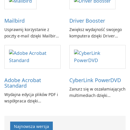
Mailbird
Driver Booster
Usprawnij korzystanie z
Zwiększ wydajność swojego
poczty e-mail dzięki Mailbird
komputera dzięki Driver
by Maryssael.
Booster firmy IObit
Adobe Acrobat
CyberLink PowerDVD
Standard
Zanurz się w oszałamiających
Wydajna edycja plików PDF i
multimediach dzięki
współpraca dzięki
CyberLink PowerDVD
programowi Adobe Acrobat
Standard.
Najnowsza wersja