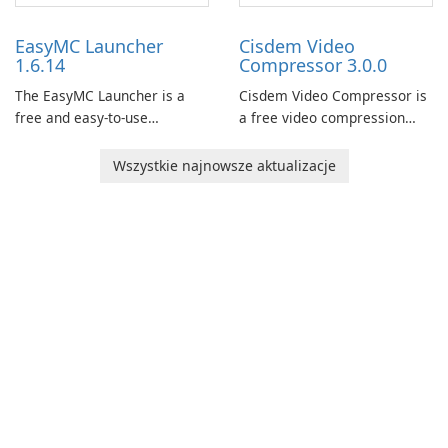
users to easily design 3D
support.
models and generate
EasyMC Launcher
Cisdem Video
captivating animated scenes.
1.6.14
Compressor 3.0.0
The EasyMC Launcher is a
Cisdem Video Compressor is
free and easy-to-use
a free video compression
Minecraft launcher
software for Mac. It allows
developed by EasyMC. It
users to compress media
Wszystkie najnowsze aktualizacje
allows Minecraft players to
files by setting the
quickly and easily access
percentage, target file size,
their favorite servers and
and file parameters to
mods with just a few clicks.
ensure satisfactory results.