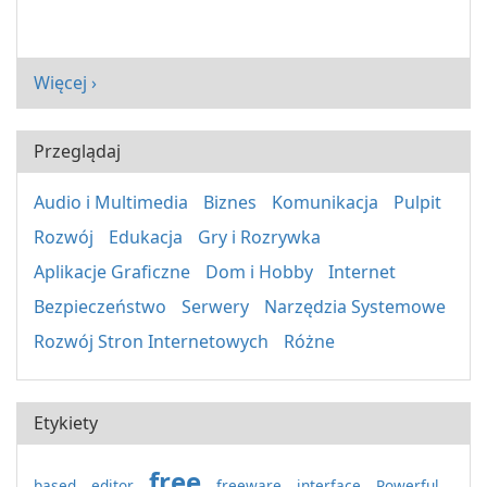
Więcej ›
Przeglądaj
Audio i Multimedia
Biznes
Komunikacja
Pulpit
Rozwój
Edukacja
Gry i Rozrywka
Aplikacje Graficzne
Dom i Hobby
Internet
Bezpieczeństwo
Serwery
Narzędzia Systemowe
Rozwój Stron Internetowych
Różne
Etykiety
free
based
editor
freeware
interface
Powerful