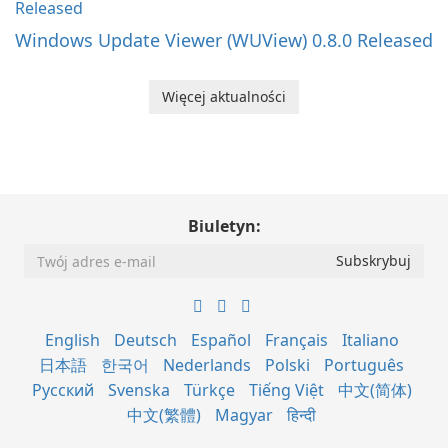
Windows Update Viewer (WUView) 0.8.0 Released
Więcej aktualności
Biuletyn:
English
Deutsch
Español
Français
Italiano
日本語
한국어
Nederlands
Polski
Português
Русский
Svenska
Türkçe
Tiếng Việt
中文(简体)
中文(繁體)
Magyar
हिन्दी